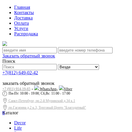
Главная
Контакты
Доставка
Оплата
Услуги
Распродажа
Заказать обратный звонок
Поиск
+7(812) 649-02-42
заказать обратный звонок
-
,
WhatsApp
Viber
+7 (911) 914-19-65
Пн-Пт: 10:00 - 19:00; Сб,Вс: 11:00 - 17:00
Санкт-Петербург, пр.2-й Муринский д.34 к.1
пр.Гагарина д.2 к.3, Торговый Центр "Благодатный"
0
Каталог
Decor
Life