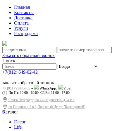
Главная
Контакты
Доставка
Оплата
Услуги
Распродажа
Заказать обратный звонок
Поиск
+7(812) 649-02-42
заказать обратный звонок
-
,
WhatsApp
Viber
+7 (911) 914-19-65
Пн-Пт: 10:00 - 19:00; Сб,Вс: 11:00 - 17:00
Санкт-Петербург, пр.2-й Муринский д.34 к.1
пр.Гагарина д.2 к.3, Торговый Центр "Благодатный"
0
Каталог
Decor
Life