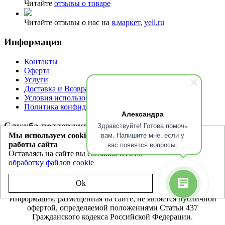
Читайте
отзывы о товаре
Читайте отзывы о нас на
я.маркет
,
yell.ru
Информация
Контакты
Оферта
Услуги
Доставка и Возврат
Условия использования сайта
Политика конфиденциальности
Александра
Здравствуйте! Готова помочь
Служба поддержки
вам. Напишите мне, если у
Мы используем cookie для улучшения
вас появятся вопросы.
работы сайта
Связаться с нами
Оставаясь на сайте вы соглашаетесь на
обработку файлов cookie
Barlinek.spb.ru - магазин паркетной доски Barlinek © 2018
Политика конфиденциальности
Ok
Информация, размещенная на сайте, не является публичной
офертой, определяемой положениями Статьи 437
Гражданского кодекса Российской Федерации.