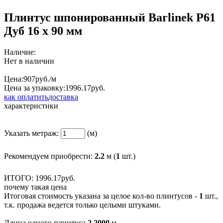
Плинтус шпонированный Bаrlinek Р61
Дуб 16 х 90 мм
Наличие:
Нет в наличии
Цена:
907
руб./м
Цена за упаковку:
1996.
17
руб.
как оплатить
доставка
характеристики
Указать метраж:
(м)
Рекомендуем приобрести:
2.2
м (
1
шт.)
ИТОГО:
1996.
17
руб.
почему такая цена
Итоговая стоимость указана за целое кол-во плинтусов -
1
шт.,
т.к. продажа ведется только целыми штуками.
Длина одного плинтуса
2.2000
м.