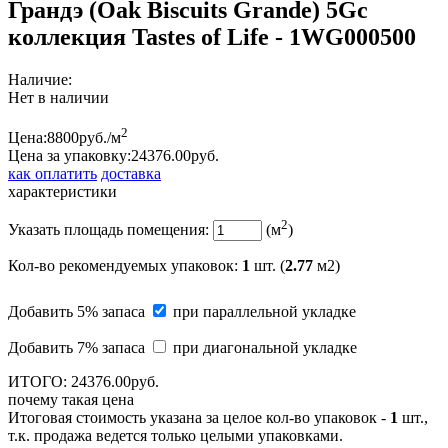
Грандэ (Oak Biscuits Grande) 5Gc
коллекция Tastes of Life - 1WG000500
Наличие:
Нет в наличии
2
Цена:
8800
руб./м
Цена за упаковку:
24376.
00
руб.
как оплатить
доставка
характеристики
2
Указать площадь помещения:
(м
)
Кол-во рекомендуемых упаковок
:
1
шт. (
2.77
м2)
Добавить 5% запаса
при параллельной укладке
Добавить 7% запаса
при диагональной укладке
ИТОГО:
24376.
00
руб.
почему такая цена
Итоговая стоимость указана за целое кол-во упаковок -
1
шт.,
т.к. продажа ведется только целыми упаковками.