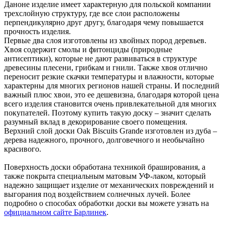
Даноне изделие имеет характерную для польской компании
трехслойную структуру, где все слои расположены
перпендикулярно друг другу, благодаря чему повышается
прочность изделия.
Первые два слоя изготовлены из хвойных пород деревьев.
Хвоя содержит смолы и фитонциды (природные
антисептики), которые не дают развиваться в структуре
древесины плесени, грибкам и гнили. Также хвоя отлично
переносит резкие скачки температуры и влажности, которые
характерны для многих регионов нашей страны. И последний
важный плюс хвои, это ее дешевизна, благодаря которой цена
всего изделия становится очень привлекательной для многих
покупателей. Поэтому купить такую доску – значит сделать
разумный вклад в декорирование своего помещения.
Верхний слой доски Oak Biscuits Grande изготовлен из дуба –
дерева надежного, прочного, долговечного и необычайно
красивого.
Поверхность доски обработана техникой браширования, а
также покрыта специальным матовым УФ-лаком, который
надежно защищает изделие от механических повреждений и
выгорания под воздействием солнечных лучей. Более
подробно о способах обработки доски вы можете узнать на
официальном сайте Барлинек
.