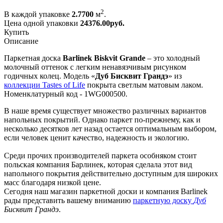
2
В каждой упаковке
2.7700
м
.
Цена одной упаковки
24376.00
руб.
Купить
Описание
Паркетная доска
Barlinek Biskvit Grande
– это холодный
молочный оттенок с легким ненавязчивым рисунком
годичных колец. Модель «
Дуб Бисквит Грандэ
» из
коллекции Tastes of Life
покрыта светлым матовым лаком.
Номенклатурный код - 1WG000500.
В наше время существует множество различных вариантов
напольных покрытий. Однако паркет по-прежнему, как и
несколько десятков лет назад остается оптимальным выбором,
если человек ценит качество, надежность и экологию.
Среди прочих производителей паркета особняком стоит
польская компания Барлинек, которая сделала этот вид
напольного покрытия действительно доступным для широких
масс благодаря низкой цене.
Сегодня наш магазин паркетной доски и компания Barlinek
рады представить вашему вниманию
паркетную доску
Дуб
Бисквит Грандэ
.