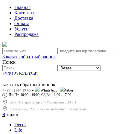
Главная
Контакты
Доставка
Оплата
Услуги
Распродажа
Заказать обратный звонок
Поиск
+7(812) 649-02-42
заказать обратный звонок
-
,
WhatsApp
Viber
+7 (911) 914-19-65
Пн-Пт: 10:00 - 19:00; Сб,Вс: 11:00 - 17:00
Санкт-Петербург, пр.2-й Муринский д.34 к.1
пр.Гагарина д.2 к.3, Торговый Центр "Благодатный"
0
Каталог
Decor
Life