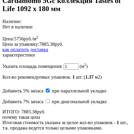
Cardamomo 5Gc коллекция Tastes of
Life 1092 x 180 мм
Наличие:
Нет в наличии
2
Цена:
5756
руб./м
Цена за упаковку:
7885.
38
руб.
как оплатить
доставка
характеристики
2
Указать площадь помещения:
(м
)
Кол-во рекомендуемых упаковок
:
1
шт. (
1.37
м2)
Добавить 5% запаса
при параллельной укладке
Добавить 7% запаса
при диагональной укладке
ИТОГО:
7885.
38
руб.
почему такая цена
Итоговая стоимость указана за целое кол-во упаковок -
1
шт.,
т.к. продажа ведется только целыми упаковками.