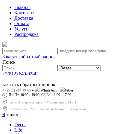
Главная
Контакты
Доставка
Оплата
Услуги
Распродажа
Заказать обратный звонок
Поиск
+7(812) 649-02-42
заказать обратный звонок
-
,
WhatsApp
Viber
+7 (911) 914-19-65
Пн-Пт: 10:00 - 19:00; Сб,Вс: 11:00 - 17:00
Санкт-Петербург, пр.2-й Муринский д.34 к.1
пр.Гагарина д.2 к.3, Торговый Центр "Благодатный"
0
Каталог
Decor
Life