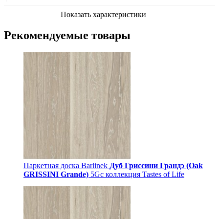
Показать характеристики
Рекомендуемые товары
Паркетная доска Barlinek
Дуб Гриссини Грандэ (Oak
GRISSINI Grande)
5Gc коллекция Tastes of Life