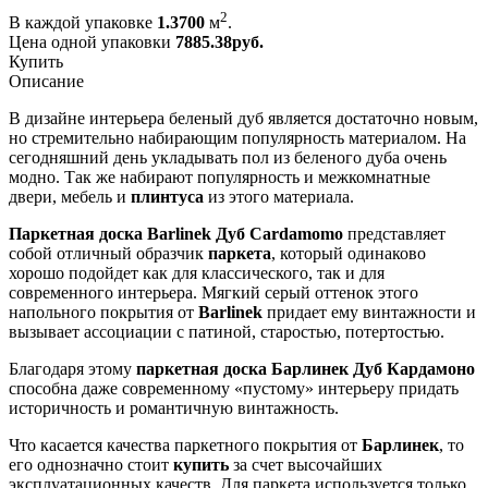
2
В каждой упаковке
1.3700
м
.
Цена одной упаковки
7885.38
руб.
Купить
Описание
В дизайне интерьера беленый дуб является достаточно новым,
но стремительно набирающим популярность материалом. На
сегодняшний день укладывать пол из беленого дуба очень
модно. Так же набирают популярность и межкомнатные
двери, мебель и
плинтуса
из этого материала.
Паркетная доска Barlinek Дуб Cardamomo
представляет
собой отличный образчик
паркета
, который одинаково
хорошо подойдет как для классического, так и для
современного интерьера. Мягкий серый оттенок этого
напольного покрытия от
Barlinek
придает ему винтажности и
вызывает ассоциации с патиной, старостью, потертостью.
Благодаря этому
паркетная доска Барлинек Дуб Кардамоно
способна даже современному «пустому» интерьеру придать
историчность и романтичную винтажность.
Что касается качества паркетного покрытия от
Барлинек
, то
его однозначно стоит
купить
за счет высочайших
эксплуатационных качеств. Для паркета используется только