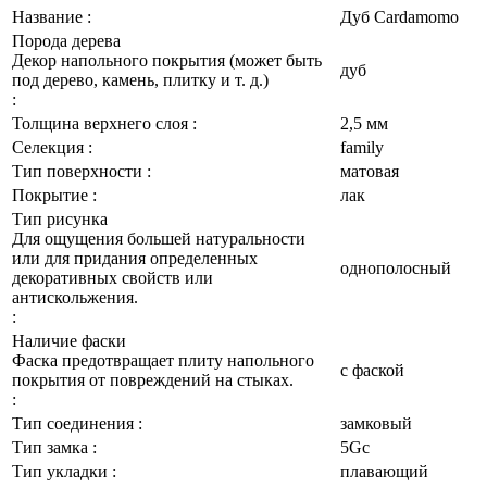
Название :
Дуб Cardamomo
Порода дерева
Декор напольного покрытия (может быть
дуб
под дерево, камень, плитку и т. д.)
:
Толщина верхнего слоя :
2,5 мм
Селекция :
family
Тип поверхности :
матовая
Покрытие :
лак
Тип рисунка
Для ощущения большей натуральности
или для придания определенных
однополосный
декоративных свойств или
антискольжения.
:
Наличие фаски
Фаска предотвращает плиту напольного
с фаской
покрытия от повреждений на стыках.
:
Тип соединения :
замковый
Тип замка :
5Gc
Тип укладки :
плавающий