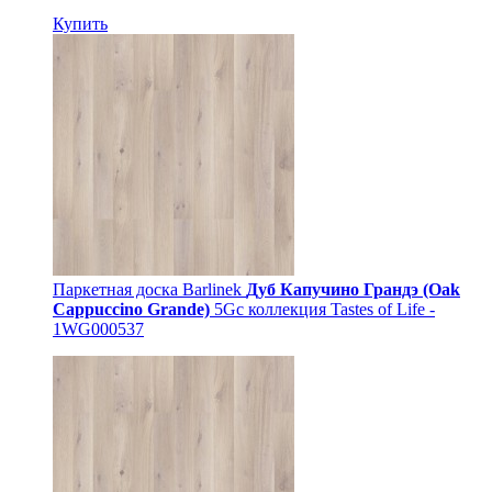
Купить
Паркетная доска Barlinek
Дуб Капучино Грандэ (Oak
Cappuccino Grande)
5Gc коллекция Tastes of Life -
1WG000537