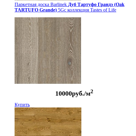
Паркетная доска Barlinek
Дуб Тартуфо Грандэ (Oak
TARTUFO Grande)
5Gc коллекция Tastes of Life
2
10000
руб./м
Купить