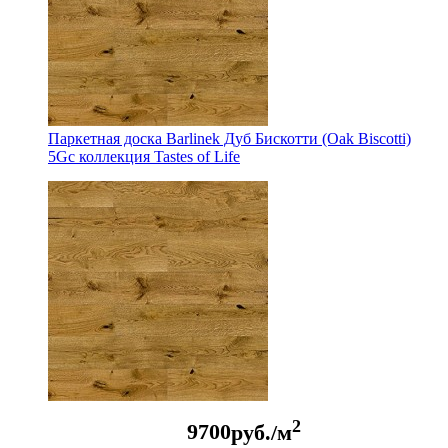
Паркетная доска Barlinek Дуб Бискотти (Oak Biscotti)
5Gc коллекция Tastes of Life
2
9700
руб./м